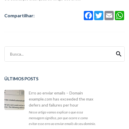
Facebook
Twitter
Email
Wh
Compartilhar:
Busca...
ÚLTIMOS POSTS
Erro ao enviar emails – Domain
example.com has exceeded the max
defers and failures per hour
Nesse artigo vamos explicar o que essa
mensagem significa, por que ocorre e como
evitar esse erro ao enviar emails do seu domínio.