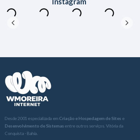
Instagram
Desde 2001 especializada em
Criação e Hospedagem de Sites
e
Desenvolvimento de Sistemas
entre outros serviços. Vitória da
Conquista - Bahia.