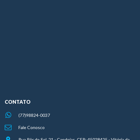
CONTATO
(77)98824-0037
Fale Conosco
Rua Pôr do Sol, 21 - Candeias. CEP: 45028425 - Vitória da