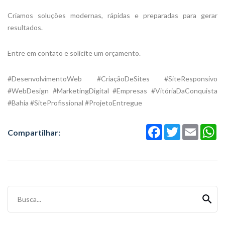
Criamos soluções modernas, rápidas e preparadas para gerar
resultados.
Entre em contato e solicite um orçamento.
#DesenvolvimentoWeb #CriaçãoDeSites #SiteResponsivo
#WebDesign #MarketingDigital #Empresas #VitóriaDaConquista
#Bahia #SiteProfissional #ProjetoEntregue
Facebook
Twitter
Email
Wh
Compartilhar:
Busca...