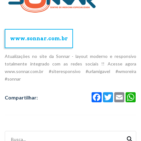
www.sonnar.com.br
Atualizações no site da Sonnar - layout moderno e responsivo
totalmente integrado com as redes sociais !! Acesse agora
www.sonnar.com.br
#siteresponsivo
#urlamigavel
#wmoreira
#sonnar
Facebook
Twitter
Email
Wh
Compartilhar:
Busca...