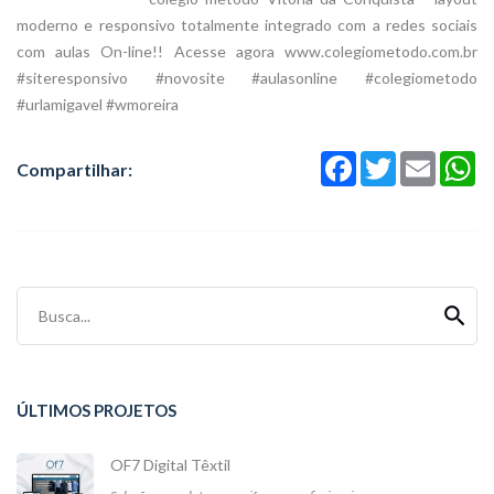
moderno e responsivo totalmente integrado com a redes sociais
com aulas On-line!! Acesse agora www.colegiometodo.com.br
#siteresponsivo #novosite #aulasonline #colegiometodo
#urlamigavel #wmoreira
Facebook
Twitter
Email
Wh
Compartilhar:
Busca...
ÚLTIMOS PROJETOS
OF7 Digital Têxtil