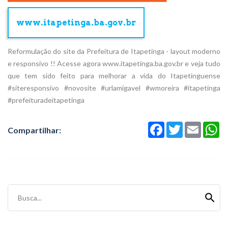
www.itapetinga.ba.gov.br
Reformulação do site da Prefeitura de Itapetinga - layout moderno
e responsivo !! Acesse agora www.itapetinga.ba.gov.br e veja tudo
que tem sido feito para melhorar a vida do Itapetinguense
#siteresponsivo #novosite #urlamigavel #wmoreira #itapetinga
#prefeituradeitapetinga
Facebook
Twitter
Email
Wh
Compartilhar:
Busca...