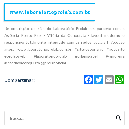
www.laboratorioprolab.com.br
Reformulação do site do Laboratório Prolab em parceria com a
Agência Ponto Plus - Vitória da Conquista - layout moderno e
responsivo totalmente integrado com as redes sociais !! Acesse
agora www.laboratorioprolab.com.br #siteresponsivo #novosite
#prolabweb #laboratorioprolab #urlamigavel #wmoreira
#vitoriadaconquista @prolaboficial
Facebook
Twitter
Email
Wh
Compartilhar:
Busca...