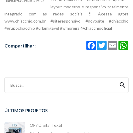
layout moderno e responsivo totalmente
integrado com as redes sociais !! Acesse agora
www.chiacchio.com.br #siteresponsivo #novosite #chiacchio
#grupochiacchio #urlamigavel #wmoreira @chiacchiooficial
Facebook
Twitter
Email
Wh
Compartilhar:
Busca...
ÚLTIMOS PROJETOS
OF7 Digital Têxtil