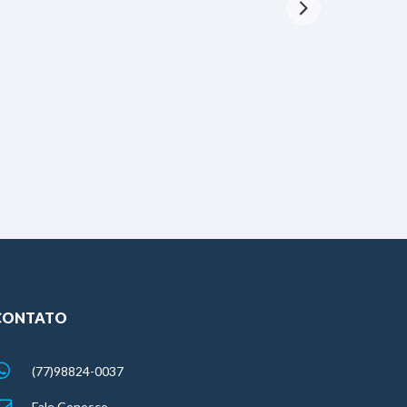
CONTATO
(77)98824-0037
Fale Conosco