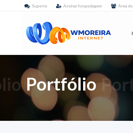
Suporte
Assinar hospedagem
Área do
lio
Portfólio
Port